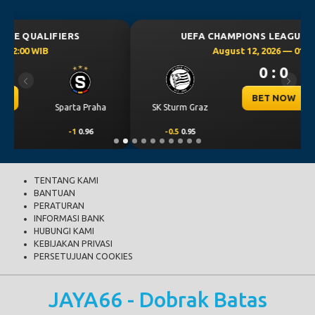
UEFA CHAMPIONS LEAGUE QUALIFIERS
August 12, 2026 — 01:30 WIB
0 : 0
Previous
Next
BET NOW
SK Sturm Graz
Fenerbahce
-0.5
0.95
0.5
0.87
TENTANG KAMI
BANTUAN
PERATURAN
INFORMASI BANK
HUBUNGI KAMI
KEBIJAKAN PRIVASI
PERSETUJUAN COOKIES
JAYA66 - Dobrak Batas