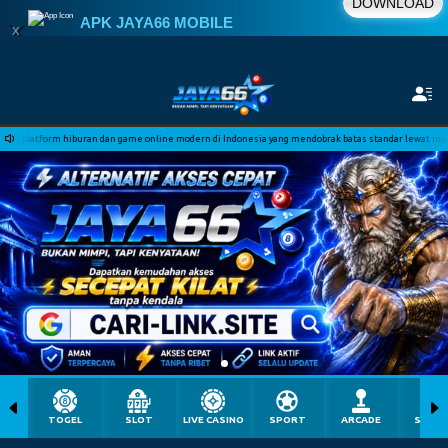
DOWNLOAD
APK JAYA66 MOBILE
x
Anti-Blokir & Login Tercepat.
latform hiburan dan game online modern di Indonesia yang mendobrak batas standar lewat inovasi akse
TOGEL
SLOT
LIVE CASINO
SPORT
ARCADE
SABU