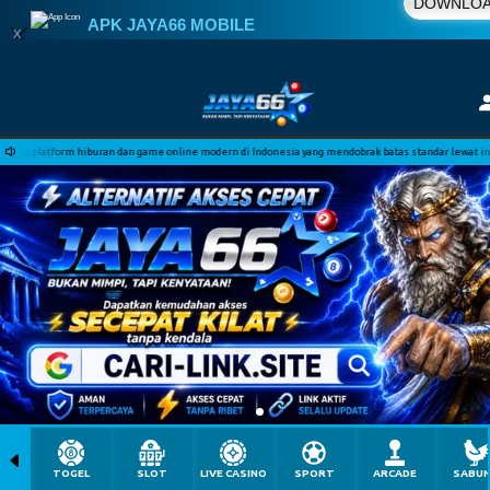
DOWNLO
APK JAYA66 MOBILE
x
Anti-Blokir & Login Tercepat.
u platform hiburan dan game online modern di Indonesia yang mendobrak batas standar lewat inovasi 
TOGEL
SLOT
LIVE CASINO
SPORT
ARCADE
SABU