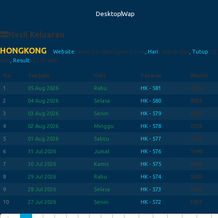
Desktop
Wap
Hasil Keluaran
HONGKONG
Website:
www.hongkongpools.com
, Hari:
Setiap Hari
, Tutup:
22
WIB
, Result:
23:00 WIB
No
Tanggal
Hari
Pasaran
Result
1
05 Aug 2026
Rabu
HK - 581
4245
2
04 Aug 2026
Selasa
HK - 580
8053
3
03 Aug 2026
Senin
HK - 579
0087
4
02 Aug 2026
Minggu
HK - 578
6723
5
01 Aug 2026
Sabtu
HK - 577
7292
6
31 Jul 2026
Jumat
HK - 576
1140
7
30 Jul 2026
Kamis
HK - 575
0409
8
29 Jul 2026
Rabu
HK - 574
5305
9
28 Jul 2026
Selasa
HK - 573
6583
10
27 Jul 2026
Senin
HK - 572
5937