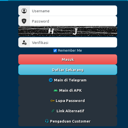
Remember Me
Masuk
Daftar Sekarang
Main di Telegram
Main di APK
Lupa Password
Link Alternatif
Pengaduan Customer