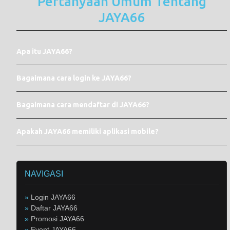
Pertanyaan Umum Tentang
JAYA66
Apa itu JAYA66?
JAYA66 adalah kiblat baru platform hiburan dan game online modern
Bagaimana cara login ke JAYA66?
di Indonesia yang mendobrak batas standar lewat inovasi akses
secepat kilat, stabilitas mutlak, dan pengalaman visual masa depan.
Untuk login ke JAYA66, cukup kunjungi situs resmi kami dan klik
Bagaimana cara mendaftar di JAYA66?
tombol "Login". Masukkan nama pengguna serta kata sandi Anda
untuk langsung masuk ke ekosistem game berkecepatan tinggi tanpa
Pendaftaran di JAYA66 sangat praktis. Kunjungi halaman registrasi di
hambatan.
Apakah JAYA66 memiliki aplikasi mobile?
situs resmi kami, isi formulir singkat dengan data yang valid, dan akun
premium Anda akan langsung aktif dalam hitungan detik.
Ya, JAYA66 didukung aplikasi mobile mutakhir untuk Android dan iOS.
Didesain khusus demi kenyamanan Anda menikmati seluruh hiburan
digital premium kapan saja dan di mana saja dengan lancar.
NAVIGASI
Login JAYA66
Daftar JAYA66
Promosi JAYA66
Event JAYA66