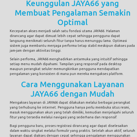
Keunggulan JAYA66 yang
Membuat Pengalaman Semakin
Optimal
Kecepatan akses menjadi salah satu fondasi utama JAYA66. Halaman
dirancang agar dapat dimuat lebih cepat sehingga pengguna dapat
langsung menikmati seluruh fitur tanpa harus menunggu lama. Optimasi
sistem juga membantu menjaga performa tetap stabil meskipun diakses pada
jam-jam dengan aktivitas tinggi.
Selain performa, JAYA66 menghadirkan antarmuka yang intuitif sehingga
setiap menu mudah dipahami. Tampilan yang responsif pada desktop
maupun perangkat seluler memungkinkan pengguna mendapatkan
pengalaman yang konsisten di mana pun mereka mengakses platform.
Cara Menggunakan Layanan
JAYA66 dengan Mudah
Mengakses layanan di JAYA66 dapat dilakukan melalui berbagai perangkat
yang terhubung ke internet. Pengguna hanya perlu membuka situs resmi,
masuk menggunakan akun yang telah dimiliki, kemudian menjelajahi seluruh
fitur yang tersedia melalui navigasi yang sederhana dan responsif.
Bagi pengguna baru, proses registrasi dirancang agar dapat diselesaikan
dalam waktu singkat melalui formulir yang praktis. Setelah akun aktif, seluruh
layanan dapat diakses dengan cepat sehingga pengalaman menggunakan