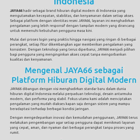
Indonesia
JAYA66
hadir sebagai brand hiburan digital modern di Indonesia yang
mengutamakan kecepatan, stabilitas, dan kenyamanan dalam setiap akses.
Sebagai platform dengan identitas resmi JAYA66, layanan ini menghadirkan
pengalaman yang lebih responsif dengan tampilan modern yang dirancang
untuk memenuhi kebutuhan pengguna masa kini.
Mulai dari proses login yang praktis hingga navigasi yang ringan di berbagai
perangkat, setiap fitur dikembangkan agar memberikan pengalaman yang
konsisten. Dengan teknologi yang terus diperbarui, JAYA66 menjadi pilihan
bagi pengguna yang menginginkan akses cepat tanpa mengorbankan
kualitas dan kenyamanan.
Mengenal JAYA66 sebagai
Platform Hiburan Digital Modern
JAYA66 dibangun dengan visi menghadirkan standar baru dalam dunia
hiburan digital Indonesia melalui perpaduan teknologi, desain antarmuka
modern, dan performa yang stabil. Fokus utama kami adalah menciptakan
pengalaman yang mudah diakses kapan saja dengan sistem yang mampu
beradaptasi terhadap berbagai kondisi jaringan.
Dengan mengedepankan inovasi dan kemudahan penggunaan, JAYA66 terus
melakukan pengembangan agar setiap pengguna dapat menikmati layanan
yang cepat, aman, dan nyaman dari berbagai perangkat tanpa proses yang
rumit.