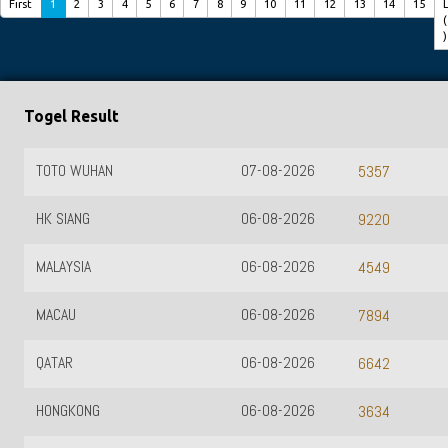
First
1
2
3
4
5
6
7
8
9
10
11
12
13
14
15
(
)
Togel Result
TOTO WUHAN
07-08-2026
5357
HK SIANG
06-08-2026
9220
MALAYSIA
06-08-2026
4549
MACAU
06-08-2026
7894
QATAR
06-08-2026
6642
HONGKONG
06-08-2026
3634