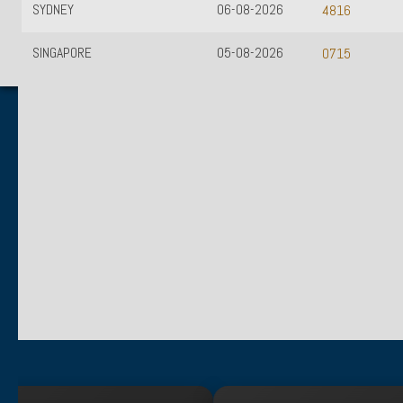
SYDNEY
06-08-2026
4816
SINGAPORE
05-08-2026
0715