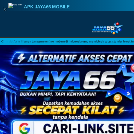
APK JAYA66 MOBILE
x
Anti-Blokir & Login Tercepat.
platform hiburan dan game online modern di Indonesia yang mendobrak batas standar lewat inovasi ak