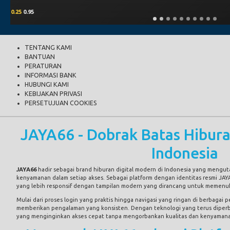
0.00
0.62
TENTANG KAMI
BANTUAN
PERATURAN
INFORMASI BANK
HUBUNGI KAMI
KEBIJAKAN PRIVASI
PERSETUJUAN COOKIES
JAYA66 - Dobrak Batas Hibur
Indonesia
JAYA66
hadir sebagai brand hiburan digital modern di Indonesia yang mengut
kenyamanan dalam setiap akses. Sebagai platform dengan identitas resmi JA
yang lebih responsif dengan tampilan modern yang dirancang untuk memenu
Mulai dari proses login yang praktis hingga navigasi yang ringan di berbagai 
memberikan pengalaman yang konsisten. Dengan teknologi yang terus diperba
yang menginginkan akses cepat tanpa mengorbankan kualitas dan kenyaman