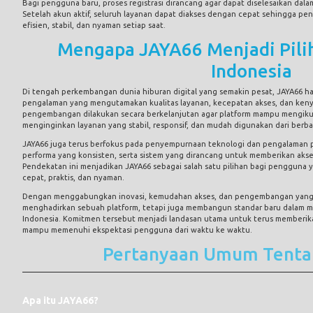
Bagi pengguna baru, proses registrasi dirancang agar dapat diselesaikan dalam
Setelah akun aktif, seluruh layanan dapat diakses dengan cepat sehingga p
efisien, stabil, dan nyaman setiap saat.
Mengapa JAYA66 Menjadi Pili
Indonesia
Di tengah perkembangan dunia hiburan digital yang semakin pesat, JAYA66 
pengalaman yang mengutamakan kualitas layanan, kecepatan akses, dan kenya
pengembangan dilakukan secara berkelanjutan agar platform mampu mengik
menginginkan layanan yang stabil, responsif, dan mudah digunakan dari berba
JAYA66 juga terus berfokus pada penyempurnaan teknologi dan pengalaman pe
performa yang konsisten, serta sistem yang dirancang untuk memberikan akse
Pendekatan ini menjadikan JAYA66 sebagai salah satu pilihan bagi pengguna
cepat, praktis, dan nyaman.
Dengan menggabungkan inovasi, kemudahan akses, dan pengembangan yang b
menghadirkan sebuah platform, tetapi juga membangun standar baru dalam m
Indonesia. Komitmen tersebut menjadi landasan utama untuk terus memberik
mampu memenuhi ekspektasi pengguna dari waktu ke waktu.
Pertanyaan Umum Tenta
Apa itu JAYA66?