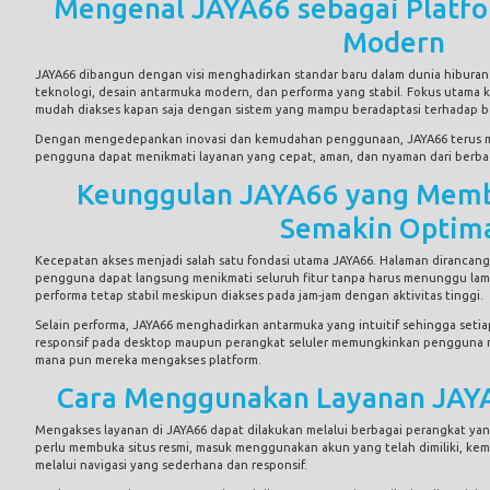
Mengenal JAYA66 sebagai Platfo
Modern
JAYA66 dibangun dengan visi menghadirkan standar baru dalam dunia hiburan 
teknologi, desain antarmuka modern, dan performa yang stabil. Fokus utama
mudah diakses kapan saja dengan sistem yang mampu beradaptasi terhadap ber
Dengan mengedepankan inovasi dan kemudahan penggunaan, JAYA66 terus 
pengguna dapat menikmati layanan yang cepat, aman, dan nyaman dari berbag
Keunggulan JAYA66 yang Mem
Semakin Optim
Kecepatan akses menjadi salah satu fondasi utama JAYA66. Halaman dirancang
pengguna dapat langsung menikmati seluruh fitur tanpa harus menunggu lam
performa tetap stabil meskipun diakses pada jam-jam dengan aktivitas tinggi.
Selain performa, JAYA66 menghadirkan antarmuka yang intuitif sehingga set
responsif pada desktop maupun perangkat seluler memungkinkan pengguna 
mana pun mereka mengakses platform.
Cara Menggunakan Layanan JAY
Mengakses layanan di JAYA66 dapat dilakukan melalui berbagai perangkat ya
perlu membuka situs resmi, masuk menggunakan akun yang telah dimiliki, kemu
melalui navigasi yang sederhana dan responsif.