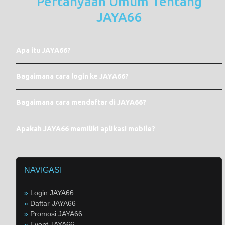
Pertanyaan Umum Tentang
JAYA66
Apa itu JAYA66?
JAYA66 adalah kiblat baru platform hiburan dan game online modern
Bagaimana cara login ke JAYA66?
di Indonesia yang mendobrak batas standar lewat inovasi akses
secepat kilat, stabilitas mutlak, dan pengalaman visual masa depan.
Untuk login ke JAYA66, cukup kunjungi situs resmi kami dan klik
Bagaimana cara mendaftar di JAYA66?
tombol "Login". Masukkan nama pengguna serta kata sandi Anda
untuk langsung masuk ke ekosistem game berkecepatan tinggi tanpa
Pendaftaran di JAYA66 sangat praktis. Kunjungi halaman registrasi di
hambatan.
Apakah JAYA66 memiliki aplikasi mobile?
situs resmi kami, isi formulir singkat dengan data yang valid, dan akun
premium Anda akan langsung aktif dalam hitungan detik.
Ya, JAYA66 didukung aplikasi mobile mutakhir untuk Android dan iOS.
Didesain khusus demi kenyamanan Anda menikmati seluruh hiburan
digital premium kapan saja dan di mana saja dengan lancar.
NAVIGASI
Login JAYA66
Daftar JAYA66
Promosi JAYA66
Event JAYA66