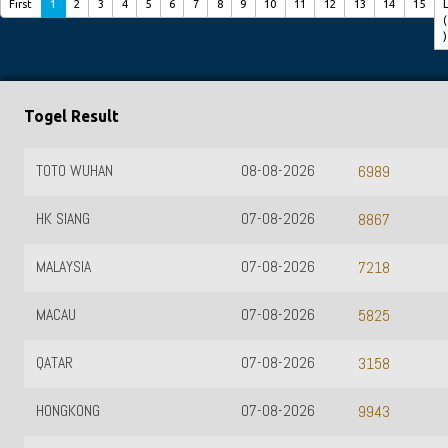
First
1
2
3
4
5
6
7
8
9
10
11
12
13
14
15
(
)
Togel Result
TOTO WUHAN
08-08-2026
6989
HK SIANG
07-08-2026
8867
MALAYSIA
07-08-2026
7218
MACAU
07-08-2026
5825
QATAR
07-08-2026
3158
HONGKONG
07-08-2026
9943