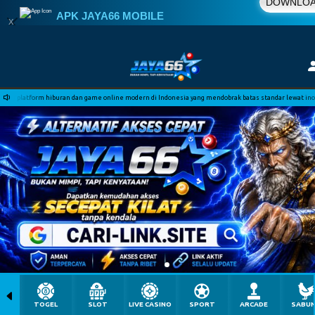
DOWNLO
APK JAYA66 MOBILE
x
Anti-Blokir & Login Tercepat.
 platform hiburan dan game online modern di Indonesia yang mendobrak batas standar lewat inovasi a
TOGEL
SLOT
LIVE CASINO
SPORT
ARCADE
SABU